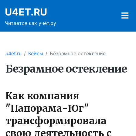
U4ET.RU
Читается как учёт.ру
u4et.ru
Кейсы
Безрамное остекление
Безрамное остекление
Как компания
"Панорама-Юг"
трансформировала
свою деятельность с